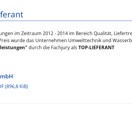
uptverwaltung
sserstoff
Halle/Saale
Ingenieurbau
ferant
rlin/Brandenburg
d- und Verkehrsbau
Jena
Speichersysteme
ankfurt am Main
sserbau
Markranstädt
Umwelttechnik
ngen im Zeitraum 2012 - 2014 im Bereich Qualität, Liefertr
lsenkirchen
hrleitungsbau
Magdeburg
Dükerbau
nd Preis wurde das Unternehmen Umwelttechnik und Wasser
hrleitungssanierung
Anlagenbau
leistungen"
durch die Fachjury als
TOP-LIEFERANT
ezialtiefbau
 GmbH
PDF
(896,8 KiB)