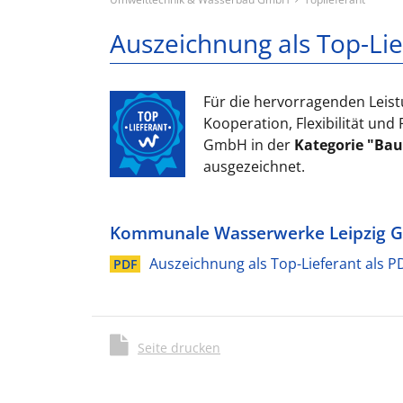
Standorte
Bausparten
Ha
Wa
Auszeichnung als Top-Lie
Be
Er
Wir sind für Sie da. Mit 12
Als führendes
Standorten in Deutschland
Bauunternehmen übersteigt
Fr
Wa
stehen wir Ihnen bundesweit
die Vielfalt und der
Für die hervorragenden Leistu
Ge
Ro
zur Verfügung.
Leistungsumfang unserer
Kooperation, Flexibilität u
Tätigkeitsfelder die hier im
Ro
GmbH in der
Kategorie "Bau
Gesamtübersicht
kleinen Überblick
ausgezeichnet.
Sp
dargestellten Bausparten bei
weitem:
Kommunale Wasserwerke Leipzig
Auszeichnung als Top-Lieferant als 
PDF
Seite drucken