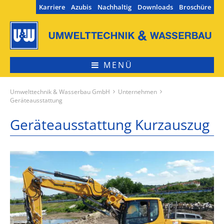
Navigation
Karriere
Azubis
Nachhaltig
Downloads
Broschüre
überspringen
MENÜ
Umwelttechnik & Wasserbau GmbH
Unternehmen
Geräteausstattung
Geräteausstattung Kurzauszug